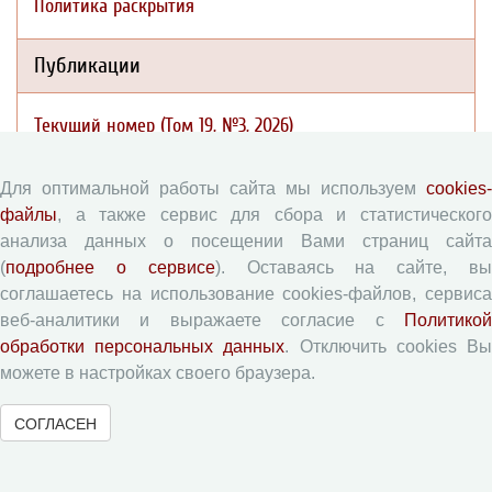
Политика раскрытия
Публикации
Текущий номер (Том 19, №3, 2026)
Архив
Рубрики
Для оптимальной работы сайта мы используем
cookies-
файлы
, а также сервис для сбора и статистического
Авторы
анализа данных о посещении Вами страниц сайта
Статьи
(
подробнее о сервисе
). Оставаясь на сайте, в
Поиск
соглашаетесь на использование cookies-файлов, сервиса
Подборка статей
веб-аналитики и выражаете согласие с
Политикой
обработки персональных данных
. Отключить cookies В
Авторам
можете в настройках своего браузера.
СОГЛАСЕН
Правила для авторов
Типовой лицензионный договор