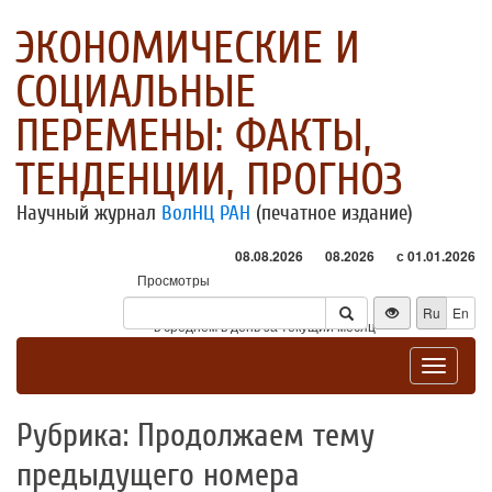
ЭКОНОМИЧЕСКИЕ И
СОЦИАЛЬНЫЕ
ПЕРЕМЕНЫ: ФАКТЫ,
ТЕНДЕНЦИИ, ПРОГНОЗ
Научный журнал
ВолНЦ РАН
(печатное издание)
08.08.2026
08.2026
с 01.01.2026
Просмотры
Посетители
Ru
En
* - в среднем в день за текущий месяц
Toggle
navigat
Рубрика: Продолжаем тему
предыдущего номера