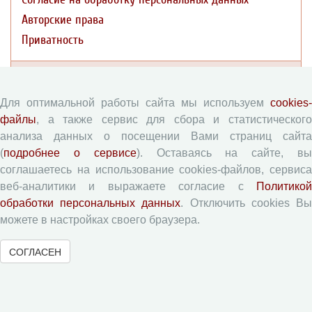
Авторские права
Приватность
Рецензентам
Для оптимальной работы сайта мы используем
cookies-
Памятка рецензенту
файлы
, а также сервис для сбора и статистического
Форма рецензии
анализа данных о посещении Вами страниц сайта
(
подробнее о сервисе
). Оставаясь на сайте, в
соглашаетесь на использование cookies-файлов, сервиса
Журналы ВолНЦ РАН
веб-аналитики и выражаете согласие с
Политикой
обработки персональных данных
. Отключить cookies В
можете в настройках своего браузера.
Экономические и социальные перемены
Проблемы развития территории
СОГЛАСЕН
Вопросы территориального развития
Социальное пространство
Юный экономист