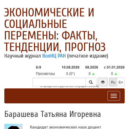
ЭКОНОМИЧЕСКИЕ И
СОЦИАЛЬНЫЕ
ПЕРЕМЕНЫ: ФАКТЫ,
ТЕНДЕНЦИИ, ПРОГНОЗ
Научный журнал
ВолНЦ РАН
(печатное издание)
6:9
10.08.2026
08.2026
с 01.01.2026
Просмотры
0 (0*)
0
▲
0
▲
Посетители
0 (0*)
0
▲
0
▲
Ru
En
* - в среднем в день за текущий месяц
Toggle
navigat
Барашева Татьяна Игоревна
Кандидат экономических наук доцент