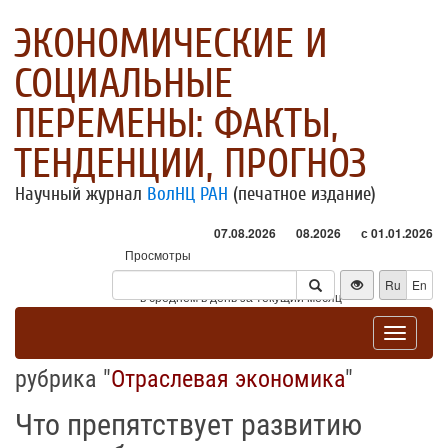
ЭКОНОМИЧЕСКИЕ И
СОЦИАЛЬНЫЕ
ПЕРЕМЕНЫ: ФАКТЫ,
ТЕНДЕНЦИИ, ПРОГНОЗ
Научный журнал
ВолНЦ РАН
(печатное издание)
07.08.2026
08.2026
с 01.01.2026
Просмотры
Посетители
Ru
En
* - в среднем в день за текущий месяц
Toggle
navigat
рубрика "
Отраслевая экономика
"
Что препятствует развитию