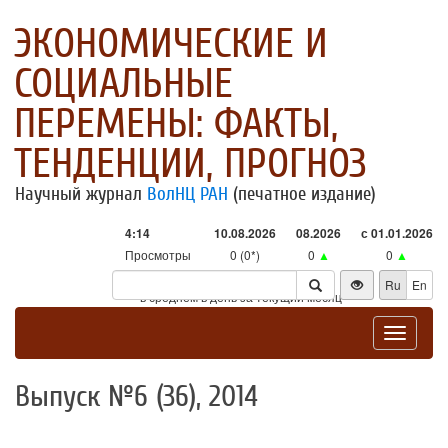
ЭКОНОМИЧЕСКИЕ И
СОЦИАЛЬНЫЕ
ПЕРЕМЕНЫ: ФАКТЫ,
ТЕНДЕНЦИИ, ПРОГНОЗ
Научный журнал
ВолНЦ РАН
(печатное издание)
4:14
10.08.2026
08.2026
с 01.01.2026
Просмотры
0 (0*)
0
▲
0
▲
Посетители
0 (0*)
0
▲
0
▲
Ru
En
* - в среднем в день за текущий месяц
Toggle
navigat
Выпуск №6 (36), 2014