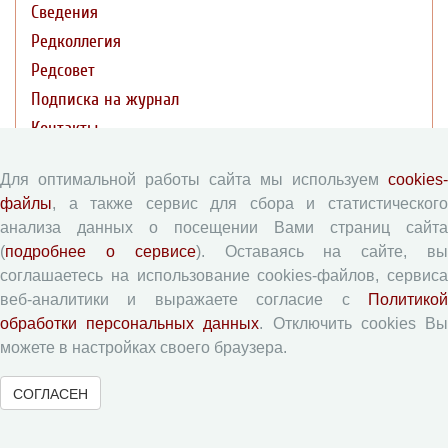
Сведения
Редколлегия
Редсовет
Подписка на журнал
Контакты
Редакционная политика
Для оптимальной работы сайта мы используем
cookies-
файлы
, а также сервис для сбора и статистического
анализа данных о посещении Вами страниц сайта
Цели и задачи
(
подробнее о сервисе
). Оставаясь на сайте, в
Разделы журнала
соглашаетесь на использование cookies-файлов, сервиса
Рецензирование
веб-аналитики и выражаете согласие с
Политикой
Публикационная этика
обработки персональных данных
. Отключить cookies В
можете в настройках своего браузера.
Индексирование
Архивация
СОГЛАСЕН
Политика открытого доступа
Политика раскрытия