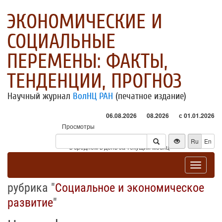
ЭКОНОМИЧЕСКИЕ И
СОЦИАЛЬНЫЕ
ПЕРЕМЕНЫ: ФАКТЫ,
ТЕНДЕНЦИИ, ПРОГНОЗ
Научный журнал
ВолНЦ РАН
(печатное издание)
06.08.2026
08.2026
с 01.01.2026
Просмотры
Посетители
Ru
En
* - в среднем в день за текущий месяц
Toggle
navigat
рубрика "
Социальное и экономическое
развитие
"