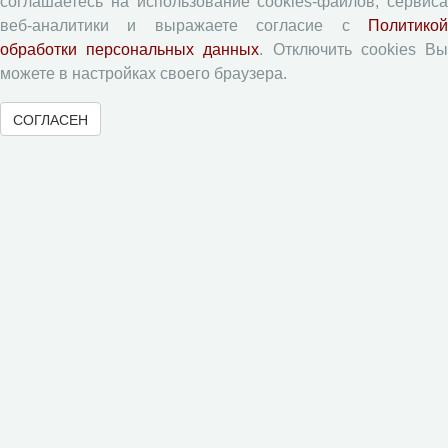
соглашаетесь на использование cookies-файлов, сервиса
Приватность
веб-аналитики и выражаете согласие с
Политикой
обработки персональных данных
. Отключить cookies В
Рецензентам
можете в настройках своего браузера.
СОГЛАСЕН
Памятка рецензенту
Форма рецензии
Журналы ВолНЦ РАН
Экономические и социальные перемены
Проблемы развития территории
Вопросы территориального развития
Социальное пространство
Юный экономист
АгроЗооТехника