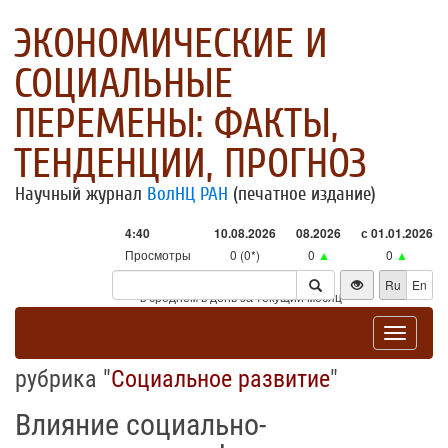
ЭКОНОМИЧЕСКИЕ И
СОЦИАЛЬНЫЕ
ПЕРЕМЕНЫ: ФАКТЫ,
ТЕНДЕНЦИИ, ПРОГНОЗ
Научный журнал
ВолНЦ РАН
(печатное издание)
4:40
10.08.2026
08.2026
с 01.01.2026
Просмотры
0 (0*)
0
▲
0
▲
Посетители
0 (0*)
0
▲
0
▲
Ru
En
* - в среднем в день за текущий месяц
Toggle
navigat
рубрика "
Социальное развитие
"
Влияние социально-