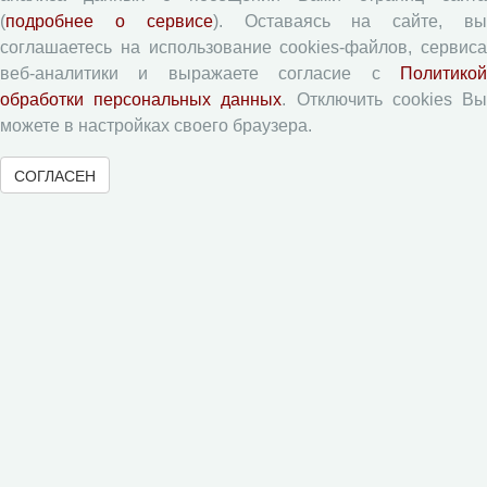
(
подробнее о сервисе
). Оставаясь на сайте, в
Памятка рецензенту
соглашаетесь на использование cookies-файлов, сервиса
веб-аналитики и выражаете согласие с
Политикой
Форма рецензии
обработки персональных данных
. Отключить cookies В
можете в настройках своего браузера.
Журналы ВолНЦ РАН
СОГЛАСЕН
Экономические и социальные перемены
Проблемы развития территории
Вопросы территориального развития
Социальное пространство
Юный экономист
АгроЗооТехника