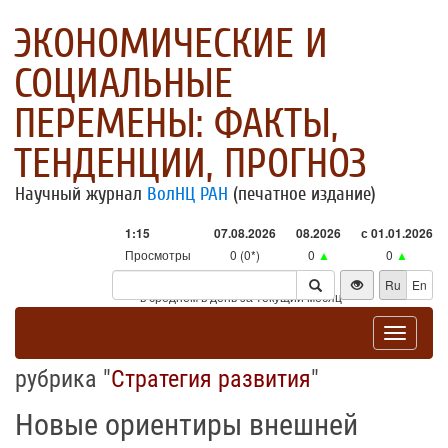
ЭКОНОМИЧЕСКИЕ И
СОЦИАЛЬНЫЕ
ПЕРЕМЕНЫ: ФАКТЫ,
ТЕНДЕНЦИИ, ПРОГНОЗ
Научный журнал
ВолНЦ РАН
(печатное издание)
1:15
07.08.2026
08.2026
с 01.01.2026
Просмотры
0 (0*)
0
▲
0
▲
Посетители
0 (0*)
0
▲
0
▲
Ru
En
* - в среднем в день за текущий месяц
Toggle
navigat
рубрика "
Стратегия развития
"
Новые ориентиры внешней