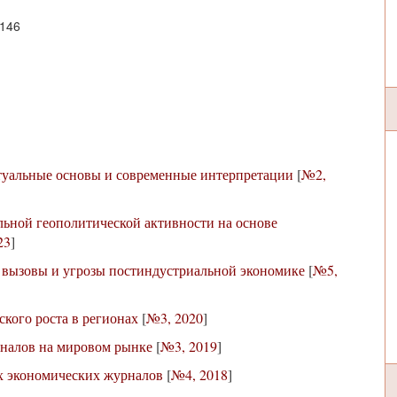
7146
туальные основы и современные интерпретации
[
№2,
ьной геополитической активности на основе
23
]
 вызовы и угрозы постиндустриальной экономике
[
№5,
кого роста в регионах
[
№3, 2020
]
налов на мировом рынке
[
№3, 2019
]
 экономических журналов
[
№4, 2018
]