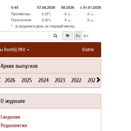
0:45
07.08.2026
08.2026
с 01.01.2026
Просмотры
0 (0*)
0
▲
0
▲
Посетители
0 (0*)
0
▲
0
▲
* - в среднем в день за текущий месяц
Ru
En
ты ВолНЦ РАН
Войти
Архив выпусков
2026
2025
2024
2023
2022
2021
2020
2019
О журнале
Сведения
Редколлегия