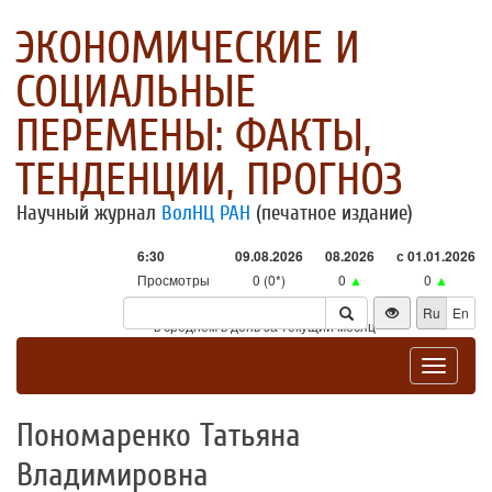
ЭКОНОМИЧЕСКИЕ И
СОЦИАЛЬНЫЕ
ПЕРЕМЕНЫ: ФАКТЫ,
ТЕНДЕНЦИИ, ПРОГНОЗ
Научный журнал
ВолНЦ РАН
(печатное издание)
6:30
09.08.2026
08.2026
с 01.01.2026
Просмотры
0 (0*)
0
▲
0
▲
Посетители
0 (0*)
0
▲
0
▲
Ru
En
* - в среднем в день за текущий месяц
Toggle
navigat
Пономаренко Татьяна
Владимировна