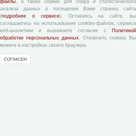
файлы
, а также сервис для сбора и статистического
анализа данных о посещении Вами страниц сайта
Журналы ВолНЦ РАН
(
подробнее о сервисе
). Оставаясь на сайте, в
соглашаетесь на использование cookies-файлов, сервиса
веб-аналитики и выражаете согласие с
Политикой
Экономические и социальные перемены
обработки персональных данных
. Отключить cookies В
Проблемы развития территории
можете в настройках своего браузера.
Вопросы территориального развития
Социальное пространство
СОГЛАСЕН
Юный экономист
АгроЗооТехника
© 2000-2026 Вологодский научный центр Российской
академии наук