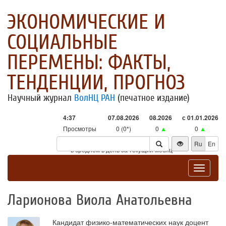
ЭКОНОМИЧЕСКИЕ И
СОЦИАЛЬНЫЕ
ПЕРЕМЕНЫ: ФАКТЫ,
ТЕНДЕНЦИИ, ПРОГНОЗ
Научный журнал
ВолНЦ РАН
(печатное издание)
4:37
07.08.2026
08.2026
с 01.01.2026
Просмотры
0 (0*)
0
▲
0
▲
Посетители
0 (0*)
0
▲
0
▲
Ru
En
* - в среднем в день за текущий месяц
Toggle
navigat
Ларионова Виола Анатольевна
Кандидат физико-математических наук доцент