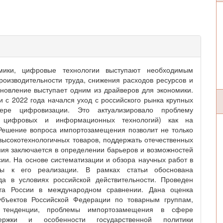
мики, цифровые технологии выступают необходимым
оизводительности труда, снижения расходов ресурсов и
ановление выступает одним из драйверов для экономики.
 с 2022 года начался уход с российского рынка крупных
ре цифровизации. Это актуализировало проблему
х цифровых и информационных технологий) как на
 Решение вопроса импортозамещения позволит не только
 высокотехнологичных товаров, поддержать отечественных
ния заключается в определении барьеров и возможностей
и. На основе систематизации и обзора научных работ в
ы к его реализации. В рамках статьи обоснована
да в условиях российской действительности. Проведен
рта России в международном сравнении. Дана оценка
субъектов Российской Федерации по товарным группам,
 тенденции, проблемы импортозамещения в сфере
ржки и особенности государственной политики