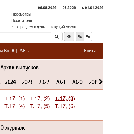
06.08.2026
08.2026
с 01.01.2026
Просмотры
Посетители
* - в среднем в день за текущий месяц
Ru
En
ты ВолНЦ РАН
Войти
Архив выпусков
2024
2023
2022
2021
2020
2019
2018
2017
Т.17, (1)
Т.17, (2)
Т.17, (3)
Т.17, (4)
Т.17, (5)
Т.17, (6)
О журнале