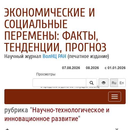
ЭКОНОМИЧЕСКИЕ И
СОЦИАЛЬНЫЕ
ПЕРЕМЕНЫ: ФАКТЫ,
ТЕНДЕНЦИИ, ПРОГНОЗ
Научный журнал
ВолНЦ РАН
(печатное издание)
07.08.2026
08.2026
с 01.01.2026
Просмотры
Посетители
Ru
En
* - в среднем в день за текущий месяц
Toggle
navigat
рубрика "
Научно-технологическое и
инновационное развитие
"