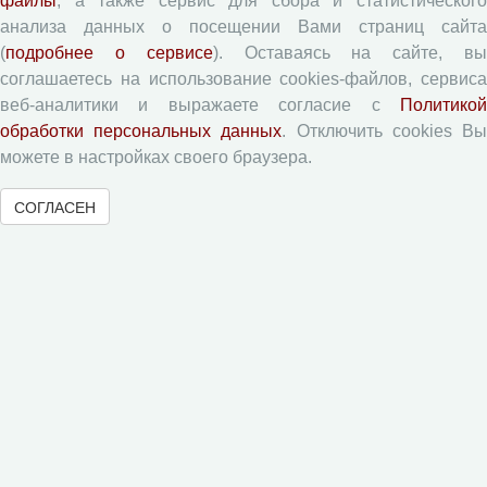
файлы
, а также сервис для сбора и статистического
анализа данных о посещении Вами страниц сайта
Типовой лицензионный договор
(
подробнее о сервисе
). Оставаясь на сайте, в
Согласие на обработку персональных данных
соглашаетесь на использование cookies-файлов, сервиса
Авторские права
веб-аналитики и выражаете согласие с
Политикой
Приватность
обработки персональных данных
. Отключить cookies В
можете в настройках своего браузера.
Рецензентам
СОГЛАСЕН
Памятка рецензенту
Форма рецензии
Журналы ВолНЦ РАН
Экономические и социальные перемены
Проблемы развития территории
Вопросы территориального развития