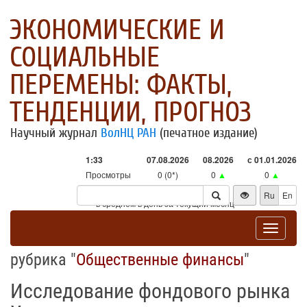
ЭКОНОМИЧЕСКИЕ И
СОЦИАЛЬНЫЕ
ПЕРЕМЕНЫ: ФАКТЫ,
ТЕНДЕНЦИИ, ПРОГНОЗ
Научный журнал
ВолНЦ РАН
(печатное издание)
1:33
07.08.2026
08.2026
с 01.01.2026
Просмотры
0 (0*)
0
▲
0
▲
Посетители
0 (0*)
0
▲
0
▲
Ru
En
* - в среднем в день за текущий месяц
Toggle
navigat
рубрика "
Общественные финансы
"
Исследование фондового рынка