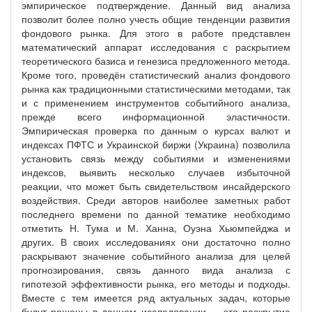
эмпирическое подтверждение. Данный вид анализа
позволит более полно учесть общие тенденции развития
фондового рынка. Для этого в работе представлен
математический аппарат исследования с раскрытием
теоретического базиса и генезиса предложенного метода.
Кроме того, проведён статистический анализ фондового
рынка как традиционными статистическими методами, так
и с применением инструментов событийного анализа,
прежде всего информационной эластичности.
Эмпирическая проверка по данным о курсах валют и
индексах ПФТС и Украинской биржи (Украина) позволила
установить связь между событиями и изменениями
индексов, выявить несколько случаев избыточной
реакции, что может быть свидетельством инсайдерского
воздействия. Среди авторов наиболее заметных работ
последнего времени по данной тематике необходимо
отметить Н. Тума и М. Ханна, Оуэна Хьюмпейджа и
других. В своих исследованиях они достаточно полно
раскрывают значение событийного анализа для целей
прогнозирования, связь данного вида анализа с
гипотезой эффективности рынка, его методы и подходы.
Вместе с тем имеется ряд актуальных задач, которые
будут решены в данном исследовании, – это раскрытие