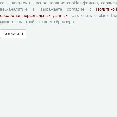
Авторские права
соглашаетесь на использование cookies-файлов, сервиса
Приватность
веб-аналитики и выражаете согласие с
Политикой
обработки персональных данных
. Отключить cookies В
можете в настройках своего браузера.
Рецензентам
СОГЛАСЕН
Памятка рецензенту
Форма рецензии
Журналы ВолНЦ РАН
Экономические и социальные перемены
Проблемы развития территории
Вопросы территориального развития
Социальное пространство
Юный экономист
АгроЗооТехника