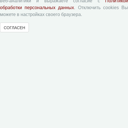
веб-аналитики и выражаете согласие с
Политикой
обработки персональных данных
. Отключить cookies В
можете в настройках своего браузера.
Журналы ВолНЦ РАН
СОГЛАСЕН
Экономические и социальные перемены
Проблемы развития территории
Вопросы территориального развития
Социальное пространство
Юный экономист
АгроЗооТехника
© 2000-2026 Вологодский научный центр Российской