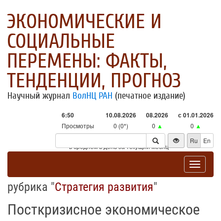
ЭКОНОМИЧЕСКИЕ И
СОЦИАЛЬНЫЕ
ПЕРЕМЕНЫ: ФАКТЫ,
ТЕНДЕНЦИИ, ПРОГНОЗ
Научный журнал
ВолНЦ РАН
(печатное издание)
6:50
10.08.2026
08.2026
с 01.01.2026
Просмотры
0 (0*)
0
▲
0
▲
Посетители
0 (0*)
0
▲
0
▲
Ru
En
* - в среднем в день за текущий месяц
Toggle
navigat
рубрика "
Стратегия развития
"
Посткризисное экономическое