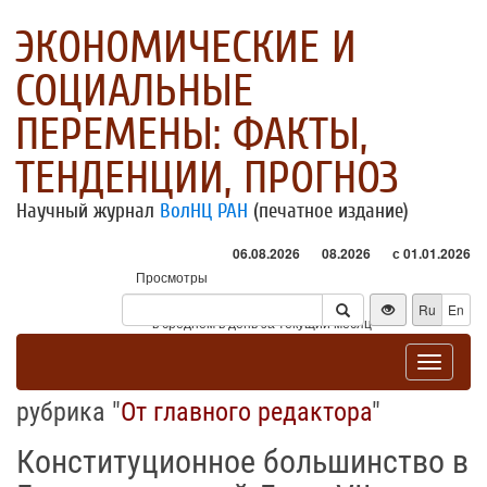
ЭКОНОМИЧЕСКИЕ И
СОЦИАЛЬНЫЕ
ПЕРЕМЕНЫ: ФАКТЫ,
ТЕНДЕНЦИИ, ПРОГНОЗ
Научный журнал
ВолНЦ РАН
(печатное издание)
06.08.2026
08.2026
с 01.01.2026
Просмотры
Посетители
Ru
En
* - в среднем в день за текущий месяц
Toggle
navigat
рубрика "
От главного редактора
"
Конституционное большинство в