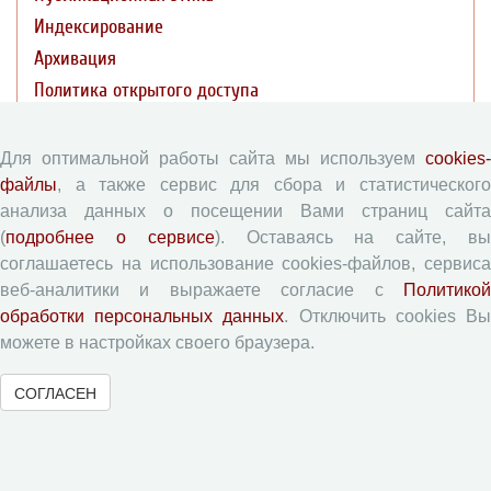
Индексирование
Архивация
Политика открытого доступа
Политика раскрытия
Для оптимальной работы сайта мы используем
cookies-
Публикации
файлы
, а также сервис для сбора и статистического
анализа данных о посещении Вами страниц сайта
(
подробнее о сервисе
). Оставаясь на сайте, в
Текущий номер (Том 19, №3, 2026)
соглашаетесь на использование cookies-файлов, сервиса
Архив
веб-аналитики и выражаете согласие с
Политикой
Рубрики
обработки персональных данных
. Отключить cookies В
Авторы
можете в настройках своего браузера.
Статьи
СОГЛАСЕН
Поиск
Подборка статей