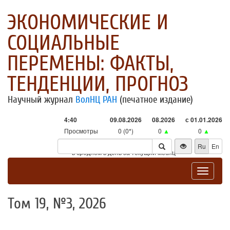
ЭКОНОМИЧЕСКИЕ И
СОЦИАЛЬНЫЕ
ПЕРЕМЕНЫ: ФАКТЫ,
ТЕНДЕНЦИИ, ПРОГНОЗ
Научный журнал
ВолНЦ РАН
(печатное издание)
4:40
09.08.2026
08.2026
с 01.01.2026
Просмотры
0 (0*)
0
▲
0
▲
Посетители
0 (0*)
0
▲
0
▲
Ru
En
* - в среднем в день за текущий месяц
Toggle
navigat
Том 19, №3, 2026